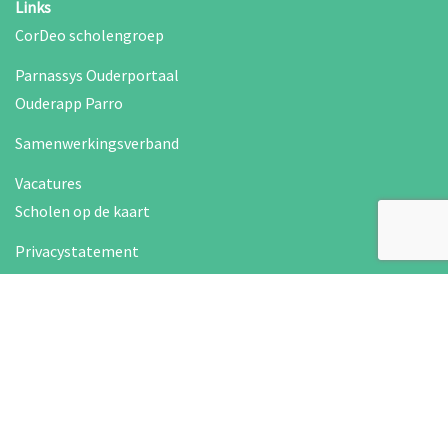
Links
CorDeo scholengroep
Parnassys Ouderportaal
Ouderapp Parro
Samenwerkingsverband
Vacatures
Scholen op de kaart
Privacystatement
Klachtenregeling
CKC Gulden Bodem is onderdeel van: