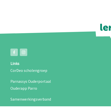
Links
CorDeo scholengroep
Parnassys Ouderportaal
Ouderapp Parro
Samenwerkingsverband
Vacatures