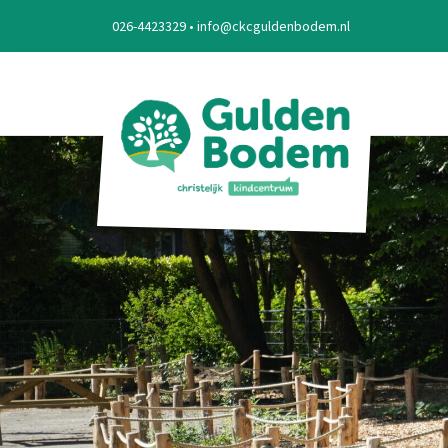
Skip
026-4423329 • info@ckcguldenbodem.nl
to
content